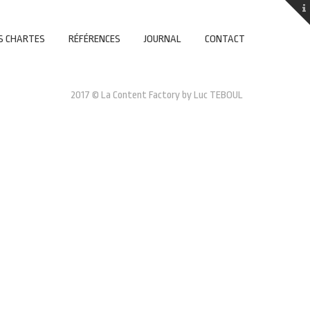
S CHARTES
RÉFÉRENCES
JOURNAL
CONTACT
2017 © La Content Factory by Luc TEBOUL