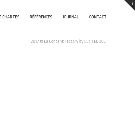
S CHARTES
RÉFÉRENCES
JOURNAL
CONTACT
2017 © La Content Factory by Luc TEBOUL